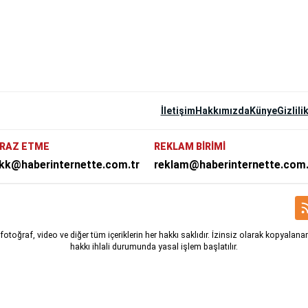
İletişim
Hakkımızda
Künye
Gizlili
İRAZ ETME
REKLAM BİRİMİ
kk@haberinternette.com.tr
reklam@haberinternette.com.
 fotoğraf, video ve diğer tüm içeriklerin her hakkı saklıdır. İzinsiz olarak kopyal
hakkı ihlali durumunda yasal işlem başlatılır.