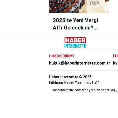
2025’te Yeni Vergi
Affı Gelecek mi?
Borçlar Silinebilir!
HUKUK BİRİMİ
İT
hukuk@haberinternette.com.tr
kv
Haber İnternette © 2025
FiBilişim Haber Yazılımı
v1.8.1
Haberinternette.com.tr’de yer alan haber, yazı,