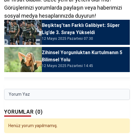
Görüşlerinizi yorumlarda paylaşın veya haberimizi
sosyal medya hesaplarınızda duyurun!
Beşiktaş’tan Farklı Galibiyet: Süper
Lig’de 3. Sıraya Yükseldi
12 Mayıs 2025 Pazartesi 07:30
Zihinsel Yorgunluktan Kurtulmanın 5
Bilimsel Yolu
12 Mayıs 2025 Pazartesi 14:45
Yorum Yaz
YORUMLAR (0)
Henüz yorum yapılmamış.