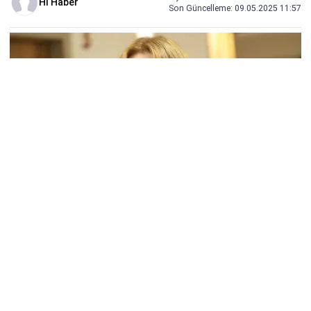
Hİ Haber
Son Güncelleme:
09.05.2025 11:57
Show TV ekranlarında yayınlanan MF Yapım imzalı
“Bahar: Kalbini Dinlemeye Var Mısın?”, 7 Mayıs Salı
akşamı yayınlanan 45. bölümüyle izleyiciyi ekran
başına kilitledi. Sosyal medyada #Bahar etiketiyle