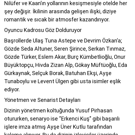
Nilüfer ve Kaan’ın yollarının kesişmesiyle otelde her
şey değişir. İkilinin arasında gelişen ilişki, diziye
romantik ve sıcak bir atmosfer kazandırıyor.
Oyuncu Kadrosu Göz Dolduruyor
Başrollerde Ulaş Tuna Astepe ve Devrim Özkan’a;
Gözde Seda Altuner, Seren Şirince, Serkan Tınmaz,
Gözde Türker, Eslem Akar, Burç Kümbetlioğlu, Onur
Büyüktopçu, Hivda Zizan Alp, Gökay Müftüoğlu, Eda
Gürkaynak, Selçuk Borak, Batuhan Ekşi, Ayşe
Tunaboylu ve Levent Ülgen gibi usta isimler eşlik
ediyor.
Yönetmen ve Senarist Detayları
Dizinin yönetmen koltuğunda Yusuf Pirhasan
otururken, senaryo ise “Erkenci Kuş” gibi başarılı
işlere imza atmış Ayşe Üner Kutlu tarafından
kaleme alınıyor. Bu da dizinin izleyiciler üzerinde