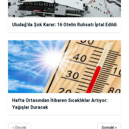
Uludağ’da Şok Karar: 16 Otelin Ruhsatı İptal Edildi
Hafta Ortasından İtibaren Sıcaklıklar Artıyor:
Yağışlar Duracak
« Önceki
Sonraki »