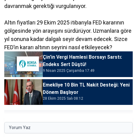
davranmak gerektiği vurgulanıyor.
Altın fiyatları 29 Ekim 2025 itibarıyla FED kararının
gölgesinde yön arayışını sürdürüyor. Uzmanlara göre
yıl sonuna kadar dalgalı seyir devam edecek. Sizce
FED’in kararı altının seyrini nasıl etkileyecek?
Çin'in Vergi Hamlesi Borsayı Sarstı:
Endeks Sert Düştü!
9 Nisan 2025 Çarşamba 17:49
Emekliye 10 Bin TL Nakit Desteği: Yeni
Dönem Başlıyor
28 Ekim 2025 Salı 08:12
Yorum Yaz