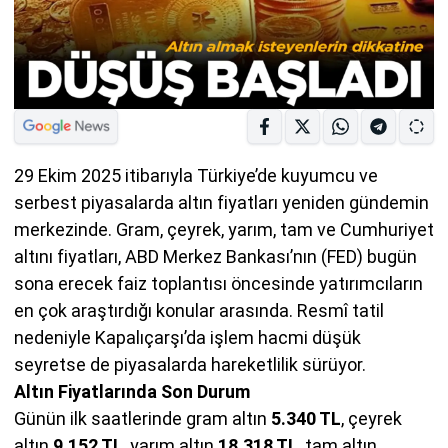
29 Ekim 2025 itibarıyla Türkiye’de kuyumcu ve
serbest piyasalarda altın fiyatları yeniden gündemin
merkezinde. Gram, çeyrek, yarım, tam ve Cumhuriyet
altını fiyatları, ABD Merkez Bankası’nın (FED) bugün
sona erecek faiz toplantısı öncesinde yatırımcıların
en çok araştırdığı konular arasında. Resmî tatil
nedeniyle Kapalıçarşı’da işlem hacmi düşük
seyretse de piyasalarda hareketlilik sürüyor.
Altın Fiyatlarında Son Durum
Günün ilk saatlerinde gram altın
5.340 TL
, çeyrek
altın
9.152 TL
, yarım altın
18.318 TL
, tam altın