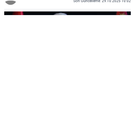
Son Güncelleme:
29.10.2025 10:02
29 Ekim 2025 itibarıyla, Ziraat Bankası, Vakıfbank ve
Halkbank tarafından yapılan resmi açıklamaya göre,
vatandaşların finansal yükünü hafifletmek amacıyla
500.000 TL’ye kadar borç kapatma kredisi