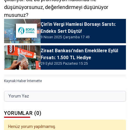
düşünüyorsunuz, değerlendirmeyi düşünüyor
musunuz?
Çin'in Vergi Hamlesi Borsayı Sarstı:
Endeks Sert Düştü!
9 Nisan 2025 Çarşamba 17:49
Ziraat Bankası’ndan Emeklilere Eylül
Fırsatı: 1.500 TL Hediye
29 Eylül 2025 Pazartesi 15:25
Kaynak:
Haber İnternette
Yorum Yaz
YORUMLAR (0)
Henüz yorum yapılmamış.