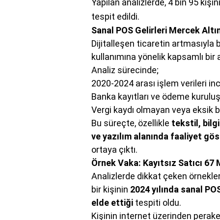
Yapılan analizlerde, 4 bin 95 kişinin
tespit edildi.
Sanal POS Gelirleri Mercek Altı
Dijitalleşen ticaretin artmasıyla b
kullanımına yönelik kapsamlı bir a
Analiz sürecinde;
2020-2024 arası işlem verileri in
Banka kayıtları ve ödeme kuruluşu 
Vergi kaydı olmayan veya eksik b
Bu süreçte, özellikle
tekstil, bil
ve yazılım alanında faaliyet gös
ortaya çıktı.
Örnek Vaka: Kayıtsız Satıcı 67 
Analizlerde dikkat çeken örnekler
bir kişinin
2024 yılında sanal POS
elde ettiği
tespiti oldu.
Kişinin internet üzerinden perake