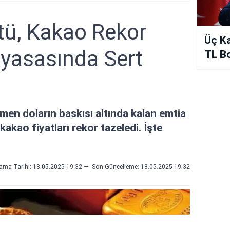
ştü, Kakao Rekor
Üç K
iyasasında Sert
TL B
n doların baskısı altında kalan emtia
kakao fiyatları rekor tazeledi. İşte
ama Tarihi: 18.05.2025 19:32
—
Son Güncelleme:
18.05.2025 19:32