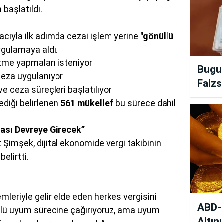
 başlatıldı.
acıyla ilk adımda cezai işlem yerine
"gönüllü
ygulamaya aldı.
eltme yapmaları isteniyor
Bugu
eza uygulanıyor
Faizs
e ceza süreçleri başlatılıyor
zlediği belirlenen
561 mükellef
bu sürece dahil
sı Devreye Girecek”
imşek, dijital ekonomide vergi takibinin
belirtti.
mleriyle gelir elde eden herkes vergisini
ABD-Ç
llü uyum sürecine çağırıyoruz, ama uyum
Altın