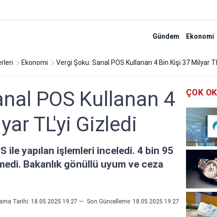
Gündem
Ekonomi
rleri
Ekonomi
Vergi Şoku: Sanal POS Kullanan 4 Bin Kişi 37 Milyar TL
anal POS Kullanan 4
ÇOK O
yar TL'yi Gizledi
 ile yapılan işlemleri inceledi. 4 bin 95
etmedi. Bakanlık gönüllü uyum ve ceza
ama Tarihi: 18.05.2025 19:27
—
Son Güncelleme:
18.05.2025 19:27