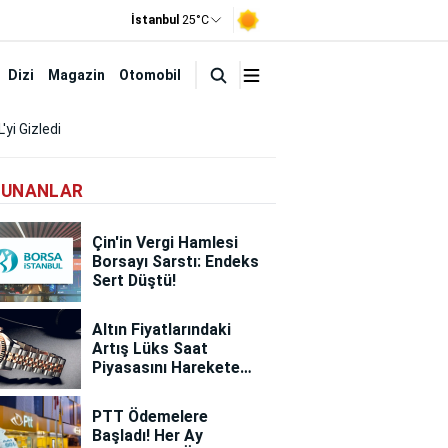
İstanbul
25°C
Dizi
Magazin
Otomobil
'yi Gizledi
KUNANLAR
Çin'in Vergi Hamlesi
Borsayı Sarstı: Endeks
Sert Düştü!
Altın Fiyatlarındaki
Artış Lüks Saat
Piyasasını Harekete
Geçirdi! Herkes Lüks
Saat Almaya Başladı!
PTT Ödemelere
Başladı! Her Ay