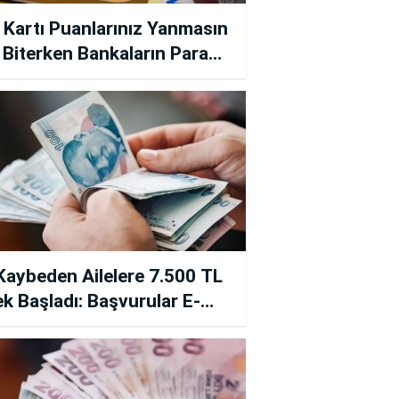
 Kartı Puanlarınız Yanmasın
Biterken Bankaların Para
ve Chip Para Silinme
leri Hakkında Önemli Uyarı
 Kaybeden Ailelere 7.500 TL
k Başladı: Başvurular E-
t Üzerinden Alınıyor