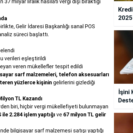
 37 milyar liralık hasılatı vergi dışı bıraktığı
Kredi
2025 
nda
Puan 
irlikte, Gelir İdaresi Başkanlığı sanal POS
Tarih
naliz süreci başlattı.
celendi
verileri eşleştirildi
eyan veren mükellefler tespit edildi
gisayar sarf malzemeleri, telefon aksesuarları
teren yüzlerce kişinin
gelirlerini gizlediği
İşini
Milyon TL Kazandı
Deste
den biri, hiçbir vergi mükellefiyeti bulunmayan
Devle
 ile 2.284 işlem yaptığı
ve
67 milyon TL gelir
nde bilgisayar sarf malzemesi satışı yaptığı