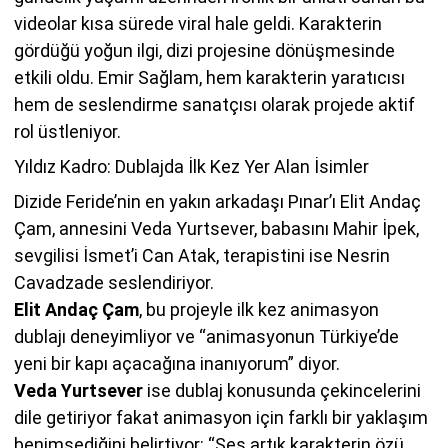
videolar kısa sürede viral hale geldi. Karakterin
gördüğü yoğun ilgi, dizi projesine dönüşmesinde
etkili oldu. Emir Sağlam, hem karakterin yaratıcısı
hem de seslendirme sanatçısı olarak projede aktif
rol üstleniyor.
Yıldız Kadro: Dublajda İlk Kez Yer Alan İsimler
Dizide Feride’nin en yakın arkadaşı Pınar’ı Elit Andaç
Çam, annesini Veda Yurtsever, babasını Mahir İpek,
sevgilisi İsmet’i Can Atak, terapistini ise Nesrin
Cavadzade seslendiriyor.
Elit Andaç Çam
, bu projeyle ilk kez animasyon
dublajı deneyimliyor ve “animasyonun Türkiye’de
yeni bir kapı açacağına inanıyorum” diyor.
Veda Yurtsever
ise dublaj konusunda çekincelerini
dile getiriyor fakat animasyon için farklı bir yaklaşım
benimsediğini belirtiyor: “Ses artık karakterin özü