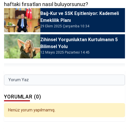
haftaki fırsatları nasıl buluyorsunuz?
Bağ-Kur ve SSK Eşitleniyor: Kademeli
Emeklilik Planı
29 Ekim 2025 Çarşamba 10:34
Zihinsel Yorgunluktan Kurtulmanın 5
Bilimsel Yolu
12 Mayıs 2025 Pazartesi 14:45
Yorum Yaz
YORUMLAR (0)
Henüz yorum yapılmamış.