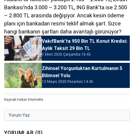
Bankası’nda 3.000 – 3.200 TL, ING Bank’ta ise 2.500
– 2.800 TL arasında değişiyor. Ancak kesin ödeme
planı için bankadan resmi teklif almak şart. Sizce
hangi bankanın şartları daha avantajlı görünüyor?
VakıfBank’ta 950 Bin TL Konut Kredisi:
Aylık Taksit 29 Bin TL
1 Ekim 2025 Çarşamba 18:43
Zihinsel Yorgunluktan Kurtulmanın 5
Bilimsel Yolu
12 Mayıs 2025 Pazartesi 14:45
Kaynak:
Haber İnternette
Yorum Yaz
YORUMLAR (0)