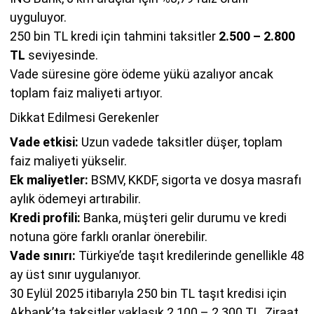
uyguluyor.
250 bin TL kredi için tahmini taksitler
2.500 – 2.800
TL
seviyesinde.
Vade süresine göre ödeme yükü azalıyor ancak
toplam faiz maliyeti artıyor.
Dikkat Edilmesi Gerekenler
Vade etkisi:
Uzun vadede taksitler düşer, toplam
faiz maliyeti yükselir.
Ek maliyetler:
BSMV, KKDF, sigorta ve dosya masrafı
aylık ödemeyi artırabilir.
Kredi profili:
Banka, müşteri gelir durumu ve kredi
notuna göre farklı oranlar önerebilir.
Vade sınırı:
Türkiye’de taşıt kredilerinde genellikle 48
ay üst sınır uygulanıyor.
30 Eylül 2025 itibarıyla 250 bin TL taşıt kredisi için
Akbank’ta taksitler yaklaşık 2.100 – 2.300 TL, Ziraat