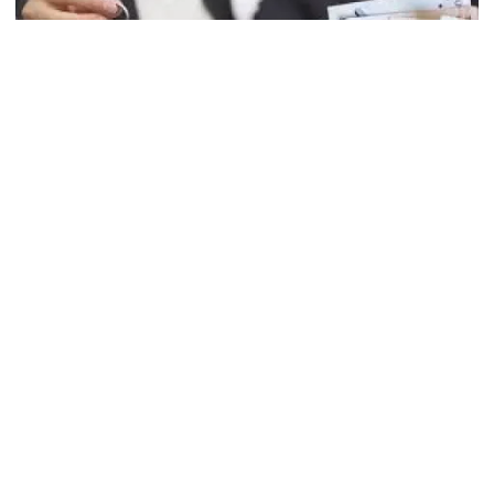
Türkiye’de konut sahibi olmak isteyenler için kredi
faizleri tarihi zirvelerde. 30 Eylül 2025 itibarıyla
VakıfBank’ın açıkladığı güncel oranlarla, 120 ay vadeli
950 bin TL konut kredisi kullanan vatandaşların aylık
taksitleri yaklaşık 29 bin TL seviyesinde bulunuyor.
Bu tablo, faiz yükünün konut alıcıları üzerindeki
etkisini gözler önüne seriyor.